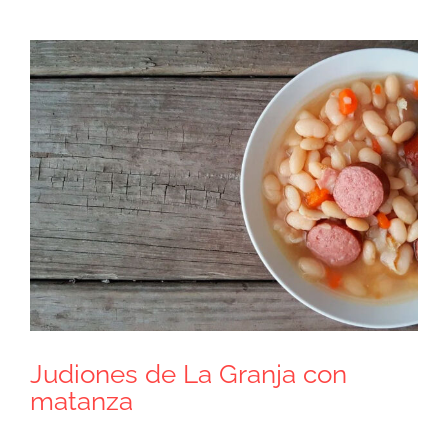
Ver
imagen
más
grande
Judiones de La Granja con
matanza