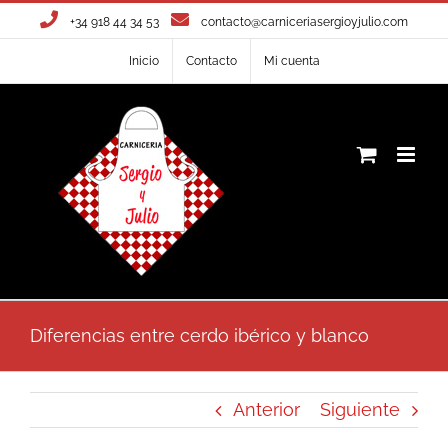
Saltar
+34 918 44 34 53
contacto@carniceriasergioyjulio.com
al
Inicio
Contacto
Mi cuenta
contenido
Diferencias entre cerdo ibérico y blanco
Anterior
Siguiente