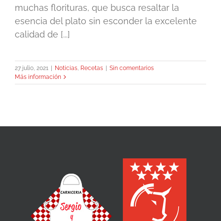
muchas florituras, que busca resaltar la
esencia del plato sin esconder la excelente
calidad de [...]
27 julio, 2021
|
Noticias
,
Recetas
|
Sin comentarios
Más información