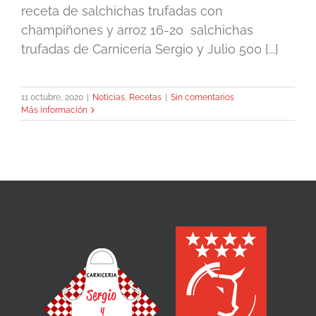
receta de salchichas trufadas con
champiñones y arroz 16-20 salchichas
trufadas de Carnicería Sergio y Julio 500 [...]
11 octubre, 2020
|
Noticias
,
Recetas
|
Sin comentarios
Más información