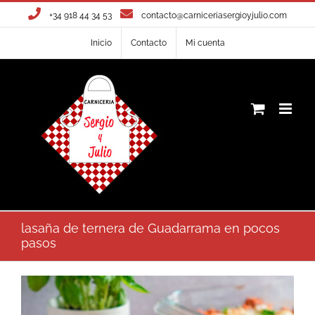
Saltar
+34 918 44 34 53
contacto@carniceriasergioyjulio.com
al
Inicio
Contacto
Mi cuenta
contenido
lasaña de ternera de Guadarrama en pocos
pasos