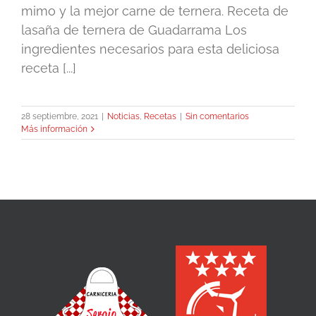
mimo y la mejor carne de ternera. Receta de
lasaña de ternera de Guadarrama Los
ingredientes necesarios para esta deliciosa
receta [...]
28 septiembre, 2021
|
Noticias
,
Recetas
|
Sin comentarios
Más información