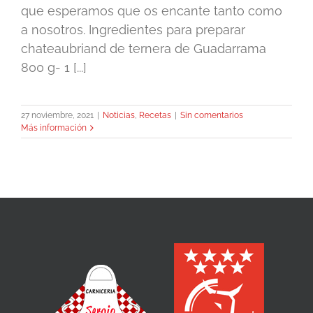
que esperamos que os encante tanto como
a nosotros. Ingredientes para preparar
chateaubriand de ternera de Guadarrama
800 g- 1 [...]
27 noviembre, 2021
|
Noticias
,
Recetas
|
Sin comentarios
Más información