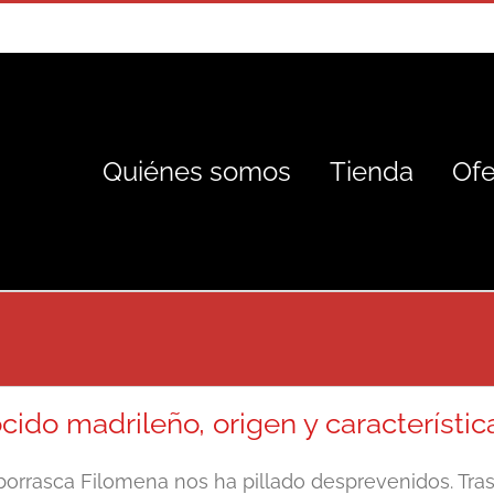
Quiénes somos
Tienda
Ofe
cido madrileño, origen y característic
borrasca Filomena nos ha pillado desprevenidos. Tras