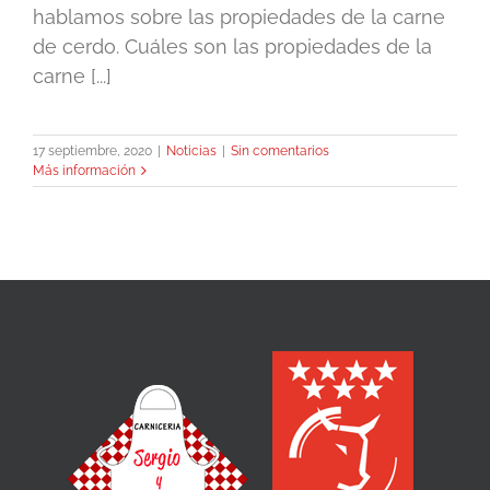
hablamos sobre las propiedades de la carne
de cerdo. Cuáles son las propiedades de la
carne [...]
17 septiembre, 2020
|
Noticias
|
Sin comentarios
Más información