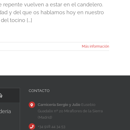
 repente vuelven a estar en el candelero.
lidad y del que os hablamos hoy en nuestro
el tocino [...]
Más información
CONTACTO
Comentarios
Carnicería Sergio y Julio
Eusebio
dería
Guadalix nº 20 Miraflores de la Sierra
(Madrid)
+34 918 44 34 53