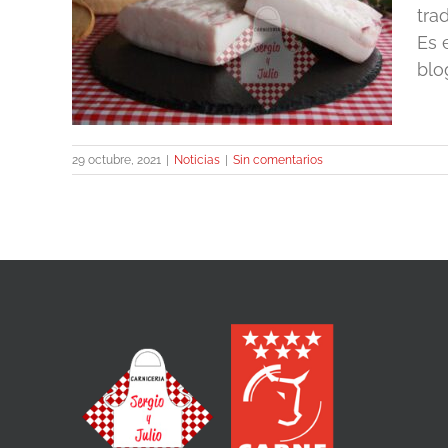
tra
e el
Es 
blo
29 octubre, 2021
|
Noticias
|
Sin comentarios