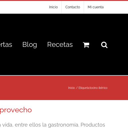
Inicio
Contacto
Mi cuenta
rtas
Blog
Recetas
Inicio
Etiqueta:
tocino ibérico
 provecho
vida, entre ellos la gastronomía. Productos