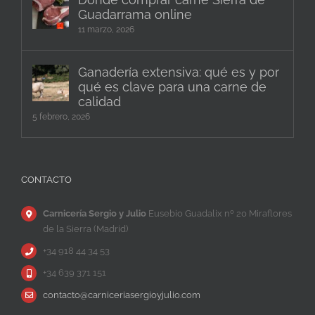
Guadarrama online
11 marzo, 2026
Ganadería extensiva: qué es y por
qué es clave para una carne de
calidad
5 febrero, 2026
CONTACTO
Carnicería Sergio y Julio
Eusebio Guadalix nº 20 Miraflores
de la Sierra (Madrid)
+34 918 44 34 53
+34 639 371 151
contacto@carniceriasergioyjulio.com