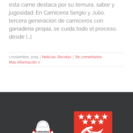
esta carne destaca por su ternura, sabor y
jugosidad. En Carnicería Sergio y Julio,
tercera generación de carniceros con
ganadería propia, se cuida todo el proceso,
desde [...]
1 noviembre, 2025
|
Noticias
,
Recetas
|
Sin comentarios
Más información