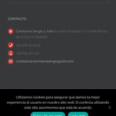
CONTACTO
Carnicería Sergio y Julio
Eusebio Guadalix nº 20 Miraflores
de la Sierra (Madrid)
+34 918 44 34 53
+34 639 371 151
contacto@carniceriasergioyjulio.com
Copyright © Carnicería Sergio y Julio |
Información
|
Política de
Utilizamos cookies para asegurar que damos la mejor
Privacidad
|
Contacto
experiencia al usuario en nuestro sitio web. Si continúa utilizando
este sitio asumiremos que está de acuerdo.
Facebook
Instagram
YouTube
Estoy de acuerdo
Leer más