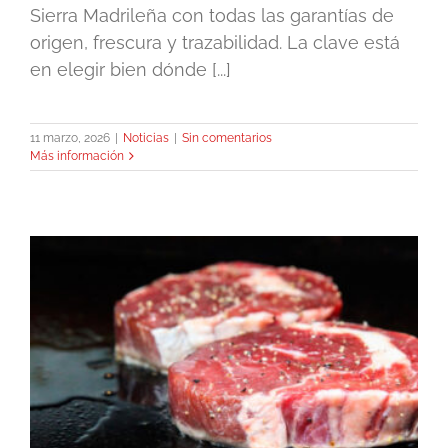
Sierra Madrileña con todas las garantías de
origen, frescura y trazabilidad. La clave está
en elegir bien dónde [...]
11 marzo, 2026
|
Noticias
|
Sin comentarios
Más información