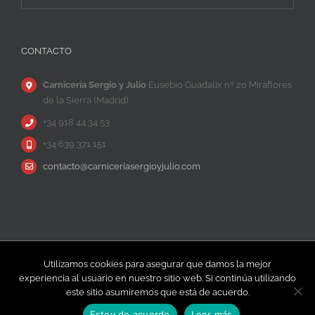
CONTACTO
Carnicería Sergio y Julio
Eusebio Guadalix nº 20 Miraflores
de la Sierra (Madrid)
+34 918 44 34 53
+34 639 371 151
contacto@carniceriasergioyjulio.com
Copyright © Carnicería Sergio y Julio |
Información
|
Política de
Utilizamos cookies para asegurar que damos la mejor
Privacidad
|
Contacto
experiencia al usuario en nuestro sitio web. Si continúa utilizando
este sitio asumiremos que está de acuerdo.
Facebook
Instagram
YouTube
Estoy de acuerdo
Leer más